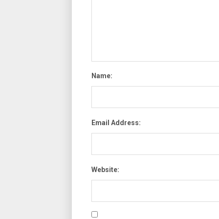
Name:
Email Address:
Website: