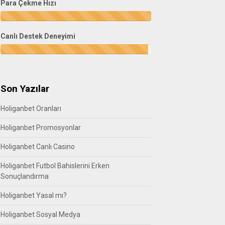
Para Çekme Hızı
100%
Complete
Canlı Destek Deneyimi
98%
Complete
Son Yazılar
Holiganbet Oranları
Holiganbet Promosyonlar
Holiganbet Canlı Casino
Holiganbet Futbol Bahislerini Erken
Sonuçlandırma
Holiganbet Yasal mı?
Holiganbet Sosyal Medya