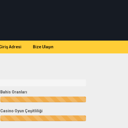
Giriş Adresi
Bize Ulaşın
Bahis Oranları
100%
Complete
Casino Oyun Çeşitliliği
100%
Complete