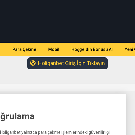
?
Para Çekme
Mobil
Hoşgeldin Bonusu Al
Yeni 
Holiganbet Giriş İçin Tıklayın
oğrulama
 Holiganbet yalnızca para çekme işlemlerindeki güvenilirliği