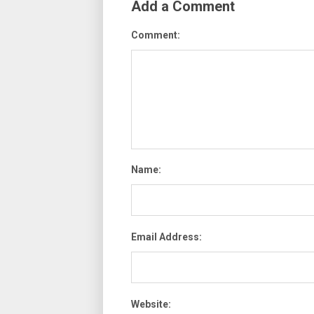
Add a Comment
Comment:
Name:
Email Address:
Website: