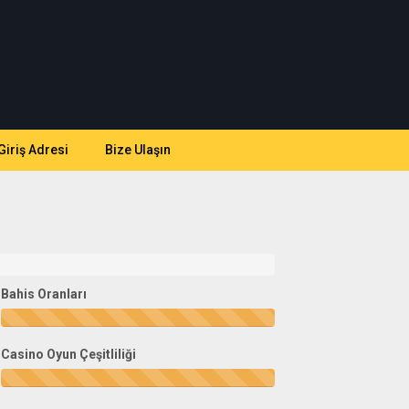
Giriş Adresi
Bize Ulaşın
Bahis Oranları
100%
Complete
Casino Oyun Çeşitliliği
100%
Complete