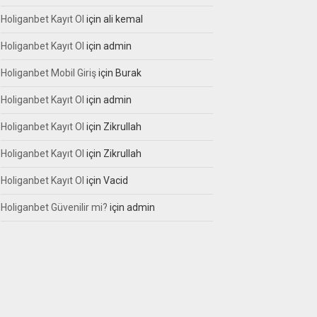
Holiganbet Kayıt Ol
için
ali kemal
Holiganbet Kayıt Ol
için
admin
Holiganbet Mobil Giriş
için
Burak
Holiganbet Kayıt Ol
için
admin
Holiganbet Kayıt Ol
için
Zikrullah
Holiganbet Kayıt Ol
için
Zikrullah
Holiganbet Kayıt Ol
için
Vacid
Holiganbet Güvenilir mi?
için
admin