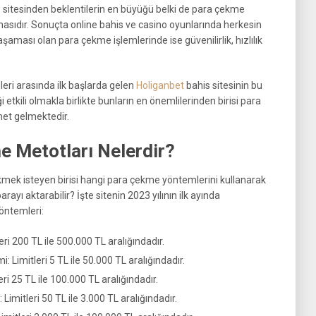
s sitesinden beklentilerin en büyüğü belki de para çekme
asıdır. Sonuçta online bahis ve casino oyunlarında herkesin
ması olan para çekme işlemlerinde ise güvenilirlik, hızlılık
leri arasında ilk başlarda gelen
Holiganbet
bahis sitesinin bu
tkili olmakla birlikte bunların en önemlilerinden birisi para
met gelmektedir.
 Metotları Nelerdir?
kmek isteyen birisi hangi para çekme yöntemlerini kullanarak
yı aktarabilir? İşte sitenin 2023 yılının ilk ayında
öntemleri:
ri 200 TL ile 500.000 TL aralığındadır.
Limitleri 5 TL ile 50.000 TL aralığındadır.
ri 25 TL ile 100.000 TL aralığındadır.
imitleri 50 TL ile 3.000 TL aralığındadır.