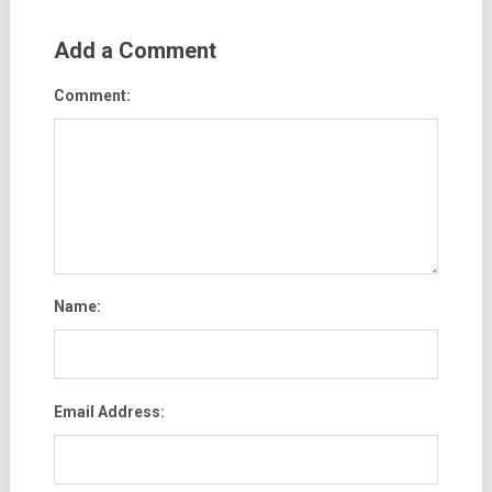
Add a Comment
Comment:
Name:
Email Address: