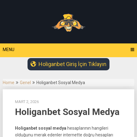
Skip
to
content
MENU
Holiganbet Giriş İçin Tıklayın
Home
Genel
Holiganbet Sosyal Medya
MART 2, 2026
Holiganbet Sosyal Medya
Holiganbet sosyal medya
hesaplarının hangileri
olduğunu merak edenler internette doğru hesapları