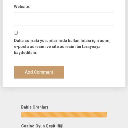
Website:
Daha sonraki yorumlarımda kullanılması için adım,
e-posta adresim ve site adresim bu tarayıcıya
kaydedilsin.
Bahis Oranları
100%
Complete
Casino Oyun Çeşitliliği