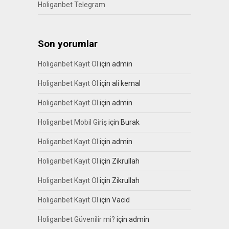
Holiganbet Telegram
Son yorumlar
Holiganbet Kayıt Ol
için
admin
Holiganbet Kayıt Ol
için
ali kemal
Holiganbet Kayıt Ol
için
admin
Holiganbet Mobil Giriş
için
Burak
Holiganbet Kayıt Ol
için
admin
Holiganbet Kayıt Ol
için
Zikrullah
Holiganbet Kayıt Ol
için
Zikrullah
Holiganbet Kayıt Ol
için
Vacid
Holiganbet Güvenilir mi?
için
admin