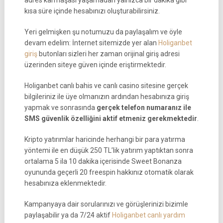
adres karmaşası yaşamadan yalnızca bir dakika gibi
kısa süre içinde hesabınızı oluşturabilirsiniz.
Yeri gelmişken şu notumuzu da paylaşalım ve öyle
devam edelim: İnternet sitemizde yer alan
Holiganbet
giriş
butonları sizleri her zaman orijinal giriş adresi
üzerinden siteye güven içinde eriştirmektedir.
Holiganbet canlı bahis ve canlı casino sitesine gerçek
bilgileriniz ile üye olmanızın ardından hesabınıza giriş
yapmak ve sonrasında
gerçek telefon numaranız ile
SMS güvenlik özelliğini aktif etmeniz gerekmektedir
.
Kripto yatırımlar haricinde herhangi bir para yatırma
yöntemi ile en düşük 250 TL’lik yatırım yaptıktan sonra
ortalama 5 ila 10 dakika içerisinde Sweet Bonanza
oyununda geçerli 20 freespin hakkınız otomatik olarak
hesabınıza eklenmektedir.
Kampanyaya dair sorularınızı ve görüşlerinizi bizimle
paylaşabilir ya da 7/24 aktif
Holiganbet canlı yardım