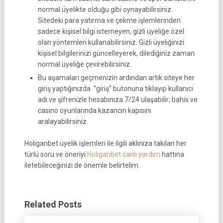
normal üyelikte olduğu gibi oynayabilirsiniz.
Sitedeki para yatırma ve çekme işlemlerinden
sadece kişisel bilgi istemeyen, gizli üyeliğe özel
olan yöntemleri kullanabilirsiniz. Gizli üyeliğinizi
kişisel bilgilerinizi güncelleyerek, dilediğiniz zaman
normal üyeliğe çevirebilirsiniz.
Bu aşamaları geçmenizin ardından artık siteye her
giriş yaptığınızda “giriş” butonuna tıklayıp kullanıcı
adı ve şifrenizle hesabınıza 7/24 ulaşabilir; bahis ve
casino oyunlarında kazancın kapısını
aralayabilirsiniz.
Holiganbet üyelik işlemleri ile ilgili aklınıza takılan her
türlü soru ve öneriyi
Holiganbet canlı yardım
hattına
iletebileceğinizi de önemle belirtelim.
Related Posts