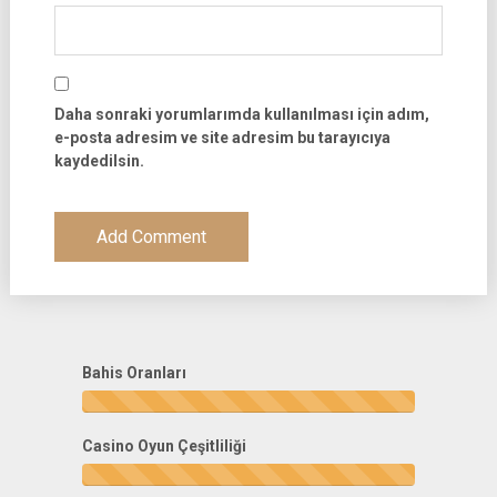
Daha sonraki yorumlarımda kullanılması için adım,
e-posta adresim ve site adresim bu tarayıcıya
kaydedilsin.
Bahis Oranları
100%
Complete
Casino Oyun Çeşitliliği
100%
Complete