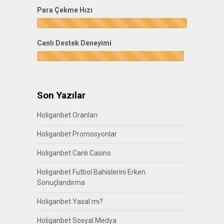
Para Çekme Hızı
100%
Complete
Canlı Destek Deneyimi
98%
Complete
Son Yazılar
Holiganbet Oranları
Holiganbet Promosyonlar
Holiganbet Canlı Casino
Holiganbet Futbol Bahislerini Erken
Sonuçlandırma
Holiganbet Yasal mı?
Holiganbet Sosyal Medya