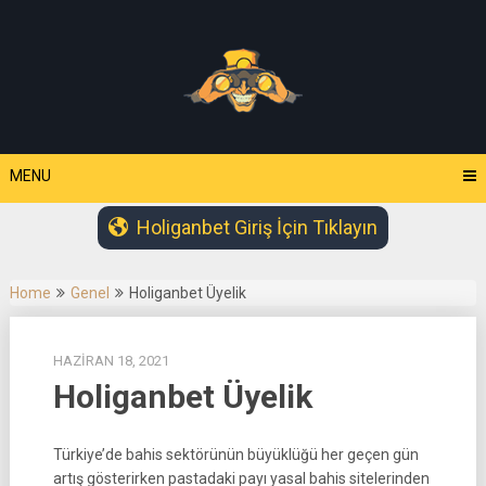
Skip
to
content
MENU
Holiganbet Giriş İçin Tıklayın
Home
Genel
Holiganbet Üyelik
HAZIRAN 18, 2021
Holiganbet Üyelik
Türkiye’de bahis sektörünün büyüklüğü her geçen gün
artış gösterirken pastadaki payı yasal bahis sitelerinden