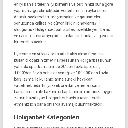
en iyi bahis sitelerini iyi bilmeniz ve tercihinizi buna göre
yapmanız gerekmektedir. Editörlerimizin aylar süren
detaylı incelemeleri, araştırmaları ve görüşmeleri
sonucunda kalitesi ve güvenilirliğini onaylamış
olduğumuz Holiganbet bahis sitesi özellikle yeni bahis
ve casino sitesi arayışında olanlar için harika ve güvenilir
bir tercih olacaktır.
Üyelerine en yüksek oranlarla bahis alma fırsatı ve
kullanıcı odaklı hizmet kalitesi sunan Holiganbet bunun
yanında spor bahislerinde 20’den fazla spor dalı,
4.000’den fazla bahis seçeneği ve 100.000’den fazla
karşılaşma ile kullanıcılarına sürekli heyecan
vadetmektedir. En yüksek oranlar ve her an canlı
karşılaşmalar ile kazanma kapılarını aralamanıza uygun
zemin hazırlayan Holiganbet bahis sitesini tercih
etmeniz için daha onlarca avantaj bulunmaktadır.
Holiganbet Kategorileri