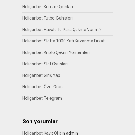
Holiganbet Kumar Oyunları
Holiganbet Futbol Bahisleri
Holiganbet Havale ile Para Çekme Var mı?
Holiganbet Slotta 1000 Katı Kazanma Fırsatı
Holiganbet Kripto Çekim Yöntemleri
Holiganbet Slot Oyunları
Holiganbet Giriş Yap
Holiganbet Özel Oran
Holiganbet Telegram
Son yorumlar
Holiganbet Kayıt Ol
için
admin