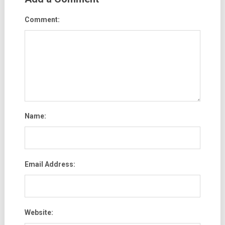
Comment:
Name:
Email Address:
Website: