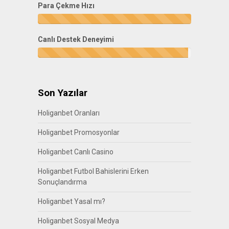
Para Çekme Hızı
100%
Complete
Canlı Destek Deneyimi
98%
Complete
Son Yazılar
Holiganbet Oranları
Holiganbet Promosyonlar
Holiganbet Canlı Casino
Holiganbet Futbol Bahislerini Erken
Sonuçlandırma
Holiganbet Yasal mı?
Holiganbet Sosyal Medya