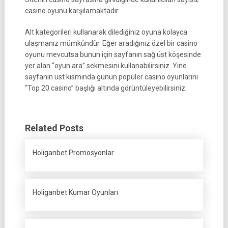
casino oyunu karşılamaktadır.
Alt kategorileri kullanarak dilediğiniz oyuna kolayca
ulaşmanız mümkündür. Eğer aradığınız özel bir casino
oyunu mevcutsa bunun için sayfanın sağ üst köşesinde
yer alan “oyun ara” sekmesini kullanabilirsiniz. Yine
sayfanın üst kısmında günün popüler casino oyunlarını
“Top 20 casino” başlığı altında görüntüleyebilirsiniz.
Related Posts
Holiganbet Promosyonlar
Holiganbet Kumar Oyunları