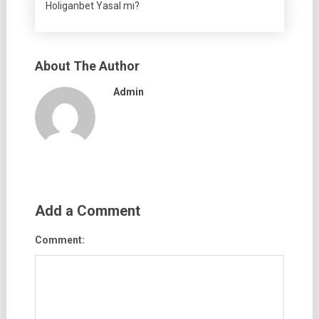
Holiganbet Yasal mı?
About The Author
Admin
Add a Comment
Comment: