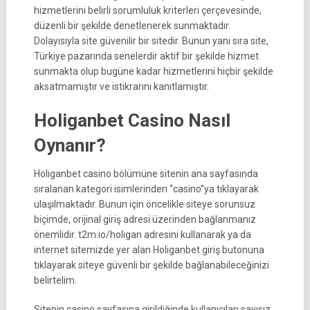
hizmetlerini belirli sorumluluk kriterleri çerçevesinde,
düzenli bir şekilde denetlenerek sunmaktadır.
Dolayısıyla site güvenilir bir sitedir. Bunun yanı sıra site,
Türkiye pazarında senelerdir aktif bir şekilde hizmet
sunmakta olup bugüne kadar hizmetlerini hiçbir şekilde
aksatmamıştır ve istikrarını kanıtlamıştır.
Holiganbet Casino Nasıl
Oynanır?
Holiganbet casino bölümüne sitenin ana sayfasında
sıralanan kategori isimlerinden “casino”ya tıklayarak
ulaşılmaktadır. Bunun için öncelikle siteye sorunsuz
biçimde, orijinal giriş adresi üzerinden bağlanmanız
önemlidir. t2m.io/holigan adresini kullanarak ya da
internet sitemizde yer alan Holiganbet giriş butonuna
tıklayarak siteye güvenli bir şekilde bağlanabileceğinizi
belirtelim.
Sitenin casino sayfasına girildiğinde kullanıcıları sayısız