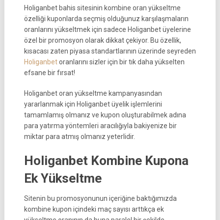
Holiganbet bahis sitesinin kombine oran yükseltme
özelliği kuponlarda seçmiş olduğunuz karşılaşmaların
oranlarını yükseltmek için sadece Holiganbet üyelerine
özel bir promosyon olarak dikkat çekiyor. Bu özellik,
kısacası zaten piyasa standartlarının üzerinde seyreden
Holiganbet
oranlarını sizler için bir tık daha yükselten
efsane bir fırsat!
Holiganbet oran yükseltme kampanyasından
yararlanmak için Holiganbet üyelik işlemlerini
tamamlamış olmanız ve kupon oluşturabilmek adına
para yatırma yöntemleri aracılığıyla bakiyenize bir
miktar para atmış olmanız yeterlidir.
Holiganbet Kombine Kupona
Ek Yükseltme
Sitenin bu promosyonunun içeriğine baktığımızda
kombine kupon içindeki maç sayısı arttıkça ek