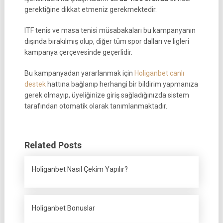
gerektiğine dikkat etmeniz gerekmektedir.
ITF tenis ve masa tenisi müsabakaları bu kampanyanın
dışında bırakılmış olup, diğer tüm spor dalları ve ligleri
kampanya çerçevesinde geçerlidir.
Bu kampanyadan yararlanmak için
Holiganbet canlı
destek
hattına bağlanıp herhangi bir bildirim yapmanıza
gerek olmayıp, üyeliğinize giriş sağladığınızda sistem
tarafından otomatik olarak tanımlanmaktadır.
Related Posts
Holiganbet Nasıl Çekim Yapılır?
Holiganbet Bonuslar