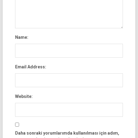
Name:
Email Address:
Website:
Daha sonraki yorumlarımda kullanılması için adım,